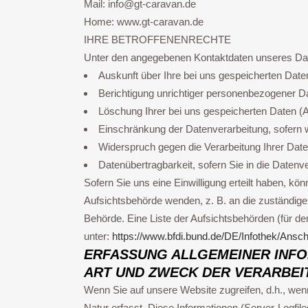
Mail: info@gt-caravan.de
Home: www.gt-caravan.de
IHRE BETROFFENENRECHTE
Unter den angegebenen Kontaktdaten unseres Dat
Auskunft über Ihre bei uns gespeicherten Dat
Berichtigung unrichtiger personenbezogener D
Löschung Ihrer bei uns gespeicherten Daten (
Einschränkung der Datenverarbeitung, sofern w
Widerspruch gegen die Verarbeitung Ihrer Dat
Datenübertragbarkeit, sofern Sie in die Daten
Sofern Sie uns eine Einwilligung erteilt haben, kö
Aufsichtsbehörde wenden, z. B. an die zuständige
Behörde. Eine Liste der Aufsichtsbehörden (für den 
unter:
https://www.bfdi.bund.de/DE/Infothek/Ansch
ERFASSUNG ALLGEMEINER INFO
ART UND ZWECK DER VERARBEI
Wenn Sie auf unsere Website zugreifen, d.h., wenn
Natur erfasst. Diese Informationen (Server-Logfi