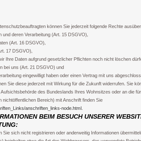
enschutzbeauftragten können Sie jederzeit folgende Rechte ausübe
en und deren Verarbeitung (Art. 15 DSGVO),
aten (Art. 16 DSGVO),
Art. 17 DSGVO),
ir Ihre Daten aufgrund gesetzlicher Pflichten noch nicht löschen dür
en bei uns (Art. 21 DSGVO) und
verarbeitung eingewilligt haben oder einen Vertrag mit uns abgeschl
nnen Sie diese jederzeit mit Wirkung für die Zukunft widerrufen. Sie k
 Aufsichtsbehörde des Bundeslands Ihres Wohnsitzes oder an die für 
nichtöffentlichen Bereich) mit Anschrift finden Sie
riften_Links/anschriften_links-node.html
.
RMATIONEN BEIM BESUCH UNSERER WEBSIT
TUNG:
 Sie sich nicht registrieren oder anderweitig Informationen übermitt
les) beinhalten etwa die Art des Webbrowsers, das verwendete Betri