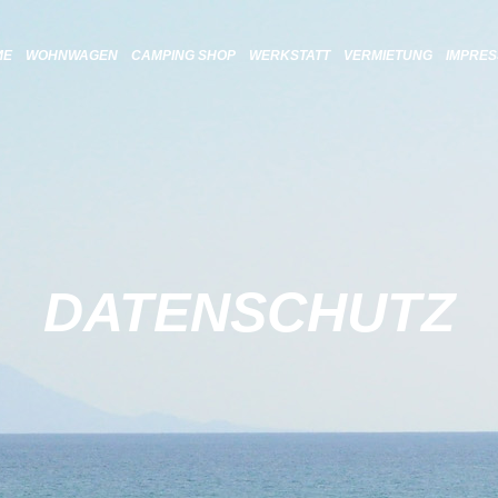
ME
WOHNWAGEN
CAMPING SHOP
WERKSTATT
VERMIETUNG
IMPRE
DATENSCHUTZ