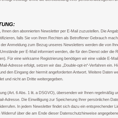
TUNG:
 Ihnen den abonnierten Newsletter per E-Mail zuzustellen. Die Anga
ifizieren, falls Sie von Ihren Rechten als Betroffener Gebrauch mac
i der Anmeldung zum Bezug unseres Newsletters werden die von Ihn
stände per E-Mail informiert werden, die für den Dienst oder die R
). Für eine wirksame Registrierung benötigen wir eine valide E-Mai
il-Adresse erfolgt, setzen wir das „Double-opt-in“-Verfahren ein. Hie
und den Eingang der hiermit angeforderten Antwort. Weitere Daten w
et und nicht an Dritte weitergegeben.
ligung (Art. 6 Abs. 1 lit. a DSGVO), übersenden wir Ihnen regelmäßig 
il-Adresse. Die Einwilligung zur Speicherung Ihrer persönlichen Dat
widerrufen. In jedem Newsletter findet sich dazu ein entsprechender 
n Widerruf über die am Ende dieser Datenschutzhinweise angegebene 